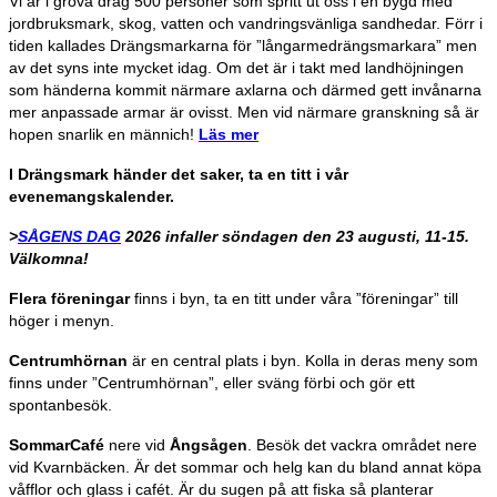
Vi är i grova drag 500 personer som spritt ut oss i en bygd med
jordbruksmark, skog, vatten och vandringsvänliga sandhedar. Förr i
tiden kallades Drängsmarkarna för ”långarmedrängsmarkara” men
av det syns inte mycket idag. Om det är i takt med landhöjningen
som händerna kommit närmare axlarna och därmed gett invånarna
mer anpassade armar är ovisst. Men vid närmare granskning så är
hopen snarlik en männich!
Läs mer
I Drängsmark händer det saker, ta en titt i vår
evenemangskalender.
>
SÅGENS DAG
2026 infaller söndagen den 23 augusti, 11-15.
Välkomna!
Flera föreningar
finns i byn, ta en titt under våra ”föreningar” till
höger i menyn.
Centrumhörnan
är en central plats i byn. Kolla in deras meny som
finns under ”Centrumhörnan”, eller sväng förbi och gör ett
spontanbesök.
SommarCafé
nere vid
Ångsågen
. Besök det vackra området nere
vid Kvarnbäcken. Är det sommar och helg kan du bland annat köpa
våfflor och glass i cafét. Är du sugen på att fiska så planterar