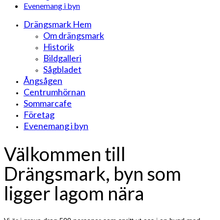
Evenemang i byn
Drängsmark Hem
Om drängsmark
Historik
Bildgalleri
Sågbladet
Ångsågen
Centrumhörnan
Sommarcafe
Företag
Evenemang i byn
Välkommen till
Drängsmark, byn som
ligger lagom nära