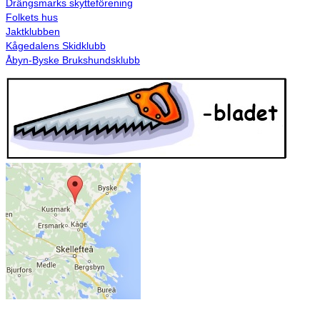
Drängsmarks skytteförening
Folkets hus
Jaktklubben
Kågedalens Skidklubb
Åbyn-Byske Brukshundsklubb