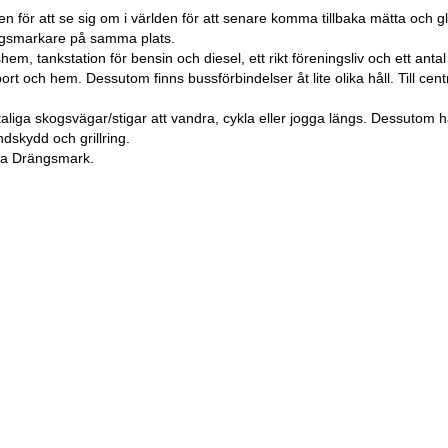
r att se sig om i världen för att senare komma tillbaka mätta och gla
ängsmarkare på samma plats.
shem, tankstation för bensin och diesel, ett rikt föreningsliv och ett ant
t och hem. Dessutom finns bussförbindelser åt lite olika håll. Till cent
aliga skogsvägar/stigar att vandra, cykla eller jogga längs. Dessutom h
dskydd och grillring.
ra Drängsmark.