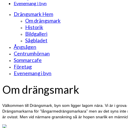
Evenemang i byn
Drängsmark Hem
Om drängsmark
Historik
Bildgalleri
Sågbladet
Ångsågen
Centrumhörnan
Sommarcafe
Företag
Evenemang i byn
Om drängsmark
Välkommen till Drängsmark, byn som ligger lagom nära. Vi är i grova 
Drängsmarkarna för ”långarmedrängsmarkara” men av det syns inte 
är ovisst. Men vid närmare granskning så är hopen snarlik en männic