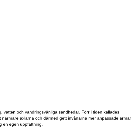
, vatten och vandringsvänliga sandhedar. Förr i tiden kallades
it närmare axlarna och därmed gett invånarna mer anpassade armar
g en egen uppfattning.