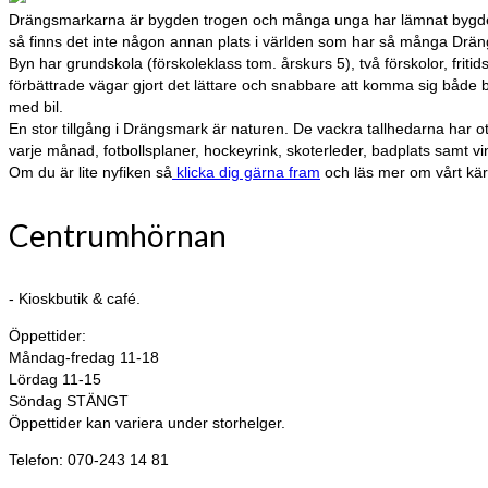
Drängsmarkarna är bygden trogen och många unga har lämnat bygden fö
så finns det inte någon annan plats i världen som har så många Dr
Byn har grundskola (förskoleklass tom. årskurs 5), två förskolor, fritid
förbättrade vägar gjort det lättare och snabbare att komma sig både bor
med bil.
En stor tillgång i Drängsmark är naturen. De vackra tallhedarna har ot
varje månad, fotbollsplaner, hockeyrink, skoterleder, badplats samt vin
Om du är lite nyfiken så
klicka dig gärna fram
och läs mer om vårt kä
Centrumhörnan
- Kioskbutik & café.
Öppettider:
Måndag-fredag 11-18
Lördag 11-15
Söndag STÄNGT
Öppettider kan variera under storhelger.
Telefon: 070-243 14 81