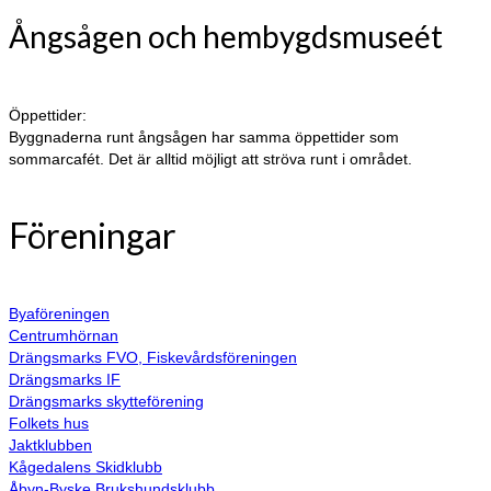
Ångsågen och hembygdsmuseét
Öppettider:
Byggnaderna runt ångsågen har samma öppettider som
sommarcafét. Det är alltid möjligt att ströva runt i området.
Föreningar
Byaföreningen
Centrumhörnan
Drängsmarks FVO, Fiskevårdsföreningen
Drängsmarks IF
Drängsmarks skytteförening
Folkets hus
Jaktklubben
Kågedalens Skidklubb
Åbyn-Byske Brukshundsklubb