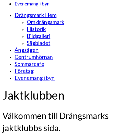
Evenemang i byn
Drängsmark Hem
Om drängsmark
Historik
Bildgalleri
Sågbladet
Ångsågen
Centrumhörnan
Sommarcafe
Företag
Evenemang i byn
Jaktklubben
Välkommen till Drängsmarks
jaktklubbs sida.