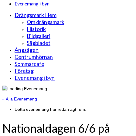
Evenemang i byn
Drängsmark Hem
Om drängsmark
Historik
Bildgalleri
Sågbladet
Ångsågen
Centrumhörnan
Sommarcafe
Företag
Evenemang i byn
« Alla Evenemang
Detta evenemang har redan ägt rum.
Nationaldagen 6/6 på